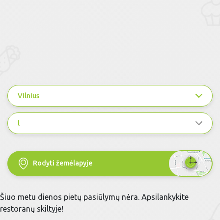
Vilnius
l
Rodyti žemėlapyje
Šiuo metu dienos pietų pasiūlymų nėra. Apsilankykite
restoranų skiltyje!