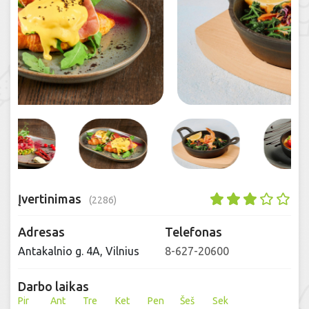
Įvertinimas
(2286)
Adresas
Telefonas
Antakalnio g. 4A, Vilnius
8-627-20600
Darbo laikas
Pir
Ant
Tre
Ket
Pen
Šeš
Sek