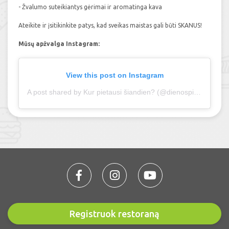
- Žvalumo suteikiantys gėrimai ir aromatinga kava
Ateikite ir įsitikinkite patys, kad sveikas maistas gali būti SKANUS!
Mūsų apžvalga Instagram:
View this post on Instagram
A post shared by Kur pietausi šiandien? (@dienospietus.lt)
on 
Registruok restoraną