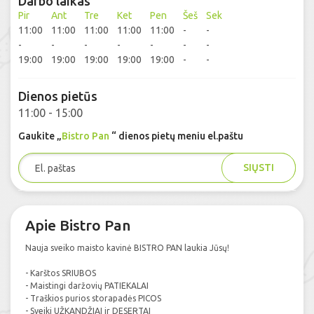
Darbo laikas
Pir
Ant
Tre
Ket
Pen
Šeš
Sek
11:00
11:00
11:00
11:00
11:00
-
-
-
-
-
-
-
-
-
19:00
19:00
19:00
19:00
19:00
-
-
Dienos pietūs
11:00 - 15:00
Gaukite „
Bistro Pan
“ dienos pietų meniu el.paštu
SIŲSTI
Apie Bistro Pan
Nauja sveiko maisto kavinė BISTRO PAN laukia Jūsų!
- Karštos SRIUBOS
- Maistingi daržovių PATIEKALAI
- Traškios purios storapadės PICOS
- Sveiki UŽKANDŽIAI ir DESERTAI