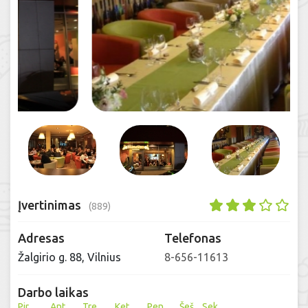
Įvertinimas
(889)
Adresas
Telefonas
Žalgirio g. 88, Vilnius
8-656-11613
Darbo laikas
Pir
Ant
Tre
Ket
Pen
Šeš
Sek