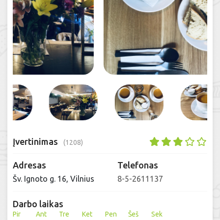
Įvertinimas
(1208)
Adresas
Telefonas
Šv. Ignoto g. 16, Vilnius
8-5-2611137
Darbo laikas
Pir
Ant
Tre
Ket
Pen
Šeš
Sek