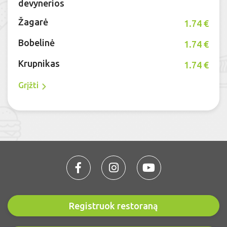
devynerios
Žagarė
1.74 €
Bobelinė
1.74 €
Krupnikas
1.74 €
Grįžti
Registruok restoraną