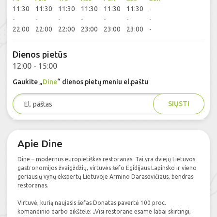
11:30
11:30
11:30
11:30
11:30
11:30
-
-
-
-
-
-
-
-
22:00
22:00
22:00
23:00
23:00
23:00
-
Dienos pietūs
12:00 - 15:00
Gaukite „
Dine
“ dienos pietų meniu el.paštu
SIŲSTI
Apie Dine
Dine – modernus europietiškas restoranas. Tai yra dviejų Lietuvos
gastronomijos žvaigždžių, virtuvės šefo Egidijaus Lapinsko ir vieno
geriausių vynų ekspertų Lietuvoje Armino Darasevičiaus, bendras
restoranas.
Virtuvė, kurią naujasis šefas Donatas pavertė 100 proc.
komandinio darbo aikštele: „Visi restorane esame labai skirtingi,