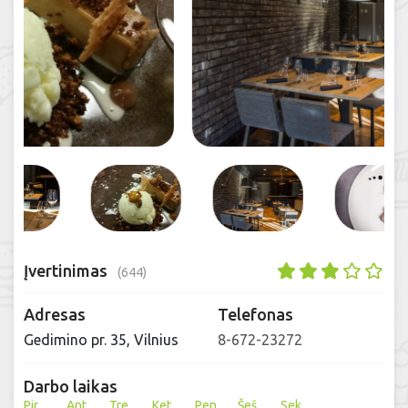
Įvertinimas
(644)
Adresas
Telefonas
Gedimino pr. 35, Vilnius
8-672-23272
Darbo laikas
Pir
Ant
Tre
Ket
Pen
Šeš
Sek