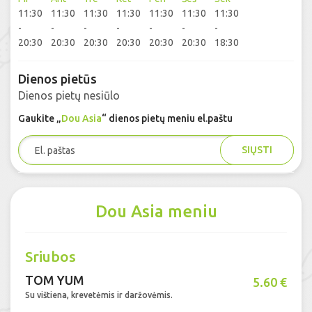
11:30
11:30
11:30
11:30
11:30
11:30
11:30
-
-
-
-
-
-
-
20:30
20:30
20:30
20:30
20:30
20:30
18:30
Dienos pietūs
Dienos pietų nesiūlo
Gaukite „
Dou Asia
“ dienos pietų meniu el.paštu
SIŲSTI
Dou Asia meniu
Sriubos
TOM YUM
5.60 €
Su vištiena, krevetėmis ir daržovėmis.