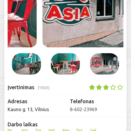
Įvertinimas
(1003)
Adresas
Telefonas
Kauno g. 13, Vilnius
8-602-23969
Darbo laikas
Pir
Ant
Tre
Ket
Pen
Šeš
Sek