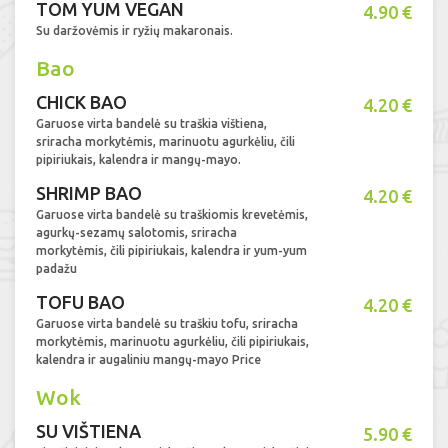
TOM YUM VEGAN
4.90 €
Su daržovėmis ir ryžių makaronais.
Bao
CHICK BAO
4.20 €
Garuose virta bandelė su traškia vištiena,
sriracha morkytėmis, marinuotu agurkėliu, čili
pipiriukais, kalendra ir mangų-mayo.
SHRIMP BAO
4.20 €
Garuose virta bandelė su traškiomis krevetėmis,
agurkų-sezamų salotomis, sriracha
morkytėmis, čili pipiriukais, kalendra ir yum-yum
padažu
TOFU BAO
4.20 €
Garuose virta bandelė su traškiu tofu, sriracha
morkytėmis, marinuotu agurkėliu, čili pipiriukais,
kalendra ir augaliniu mangų-mayo Price
Wok
SU VIŠTIENA
5.90 €