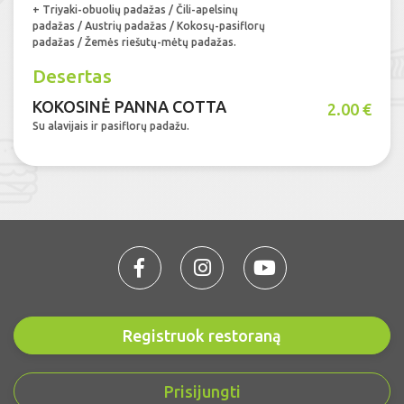
+ Triyaki-obuolių padažas / Čili-apelsinų
padažas / Austrių padažas / Kokosų-pasiflorų
padažas / Žemės riešutų-mėtų padažas.
Desertas
KOKOSINĖ PANNA COTTA
2.00 €
Su alavijais ir pasiflorų padažu.
Registruok restoraną
Prisijungti