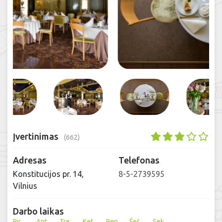
Įvertinimas
(662)
Adresas
Telefonas
Konstitucijos pr. 14,
8-5-2739595
Vilnius
Darbo laikas
Pir
Ant
Tre
Ket
Pen
Šeš
Sek