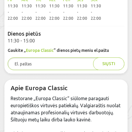
11:30
11:30
11:30
11:30
11:30
11:30
11:30
-
-
-
-
-
-
-
22:00
22:00
22:00
22:00
22:00
22:00
22:00
Dienos pietūs
11:30 - 15:00
Gaukite „
Europa Classic
“ dienos pietų meniu el.paštu
SIŲSTI
Apie Europa Classic
Restorane „Europa Classic“ siūlome paragauti
europietiškos virtuvės patiekalų. Valgiaraštis nuolat
atnaujinamas profesionalių virtuvės darbuotojų.
Šiltuoju metų laiku dirba lauko kavinė.