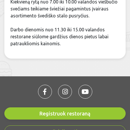
Kiekvieną rytą nuo 7.00 iki 10.00 valandos viešbučio
svečiams teikiame šviežiai pagamintus įvairaus
asortimento švediško stalo pusryčius.
Darbo dienomis nuo 11.30 iki 15.00 valandos
restorane siūlome gardžius dienos pietus labai
patraukliomis kainomis.
Registruok restoraną