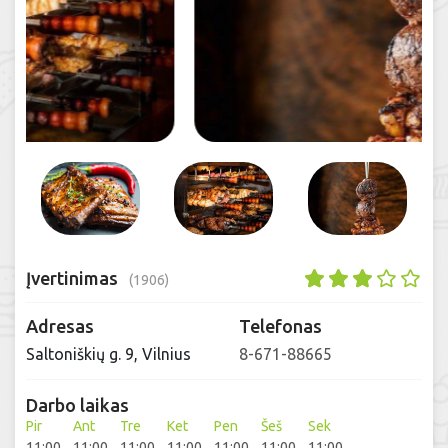
Įvertinimas
(1906)
Adresas
Telefonas
Saltoniškių g. 9, Vilnius
8-671-88665
Darbo laikas
Pir
Ant
Tre
Ket
Pen
Šeš
Sek
11:00
11:00
11:00
11:00
11:00
11:00
11:00