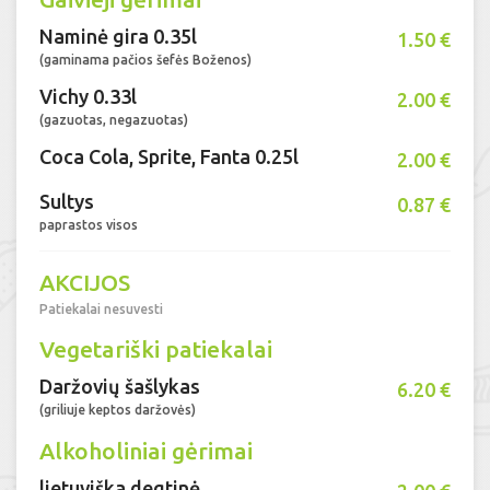
Naminė gira 0.35l
1.50 €
(gaminama pačios šefės Boženos)
Vichy 0.33l
2.00 €
(gazuotas, negazuotas)
Coca Cola, Sprite, Fanta 0.25l
2.00 €
Sultys
0.87 €
paprastos visos
AKCIJOS
Patiekalai nesuvesti
Vegetariški patiekalai
Daržovių šašlykas
6.20 €
(griliuje keptos daržovės)
Alkoholiniai gėrimai
lietuviška degtinė