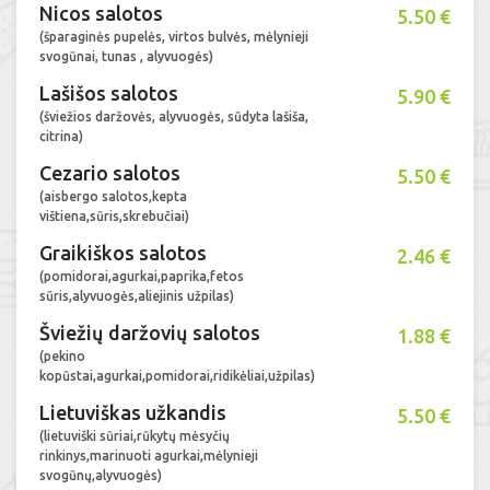
Nicos salotos
5.50 €
(šparaginės pupelės, virtos bulvės, mėlynieji
svogūnai, tunas , alyvuogės)
Lašišos salotos
5.90 €
(šviežios daržovės, alyvuogės, sūdyta lašiša,
citrina)
Cezario salotos
5.50 €
(aisbergo salotos,kepta
vištiena,sūris,skrebučiai)
Graikiškos salotos
2.46 €
(pomidorai,agurkai,paprika,fetos
sūris,alyvuogės,aliejinis užpilas)
Šviežių daržovių salotos
1.88 €
(pekino
kopūstai,agurkai,pomidorai,ridikėliai,užpilas)
Lietuviškas užkandis
5.50 €
(lietuviški sūriai,rūkytų mėsyčių
rinkinys,marinuoti agurkai,mėlynieji
svogūnų,alyvuogės)