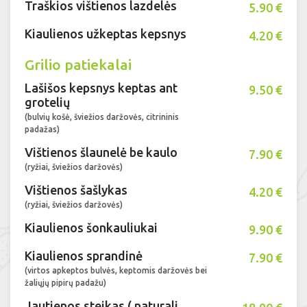
Traškios vištienos lazdelės
5.90 €
Kiaulienos užkeptas kepsnys
4.20 €
Grilio patiekalai
Lašišos kepsnys keptas ant
9.50 €
grotelių
(bulvių košė, šviežios daržovės, citrininis
padažas)
Vištienos šlaunelė be kaulo
7.90 €
(ryžiai, šviežios daržovės)
Vištienos šašlykas
4.20 €
(ryžiai, šviežios daržovės)
Kiaulienos šonkauliukai
9.90 €
Kiaulienos sprandinė
7.90 €
(virtos apkeptos bulvės, keptomis daržovės bei
žaliųjų pipirų padažu)
Jautienos steikas ( naturali