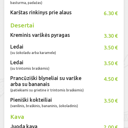
basturma, padažas)
Karštas rinkinys prie alaus
6.30 €
Desertai
Kreminis varškės pyragas
3.30 €
Ledai
3.50 €
(su šokoladu arba karamele)
Ledai
3.50 €
(su trintomis braškėmis)
Prancūziški blyneliai su varške
4.50 €
arba su bananais
(patiekiami su grietine ir trintomis braškėmis)
Pieniški kokteiliai
3.50 €
(vanilinis, braškinis, bananinis, šokoladinis)
Kava
Juoda kava
2.00 €