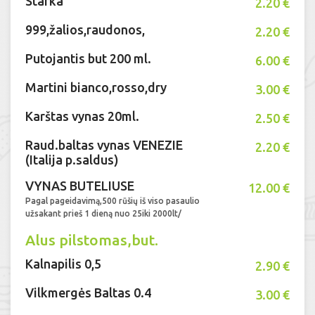
Starka
2.20 €
999,žalios,raudonos,
2.20 €
Putojantis but 200 ml.
6.00 €
Martini bianco,rosso,dry
3.00 €
Karštas vynas 20ml.
2.50 €
Raud.baltas vynas VENEZIE
2.20 €
(Italija p.saldus)
VYNAS BUTELIUSE
12.00 €
Pagal pageidavimą,500 rūšių iš viso pasaulio
užsakant prieš 1 dieną nuo 25iki 2000lt/
Alus pilstomas,but.
Kalnapilis 0,5
2.90 €
Vilkmergės Baltas 0.4
3.00 €