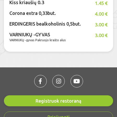
Kiss kriaušių 0.3
1.45 €
Corona extra 0,33but.
4.00 €
ERDINGERIS bealkoholinis 0,5but.
3.00 €
VARNIUKŲ -GYVAS
3.00 €
VARNIUKŲ -gyvas Pakruojo krašto alus
Registruok restoraną
Prisijungti