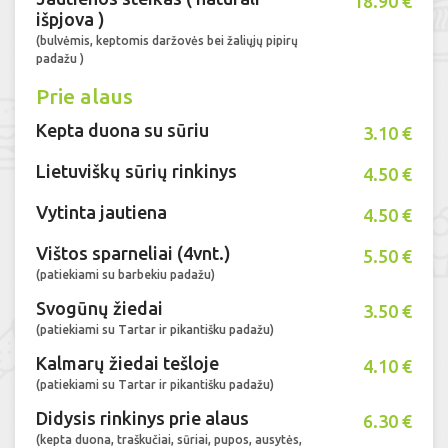
18.90 €
išpjova )
(bulvėmis, keptomis daržovės bei žaliųjų pipirų
padažu )
Prie alaus
Kepta duona su sūriu
3.10 €
Lietuviškų sūrių rinkinys
4.50 €
Vytinta jautiena
4.50 €
Vištos sparneliai (4vnt.)
5.50 €
(patiekiami su barbekiu padažu)
Svogūnų žiedai
3.50 €
(patiekiami su Tartar ir pikantišku padažu)
Kalmarų žiedai tešloje
4.10 €
(patiekiami su Tartar ir pikantišku padažu)
Didysis rinkinys prie alaus
6.30 €
(kepta duona, traškučiai, sūriai, pupos, ausytės,