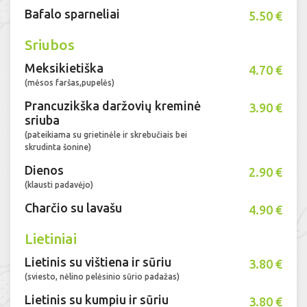
Bafalo sparneliai
5.50 €
Sriubos
Meksikietiška
4.70 €
(mėsos faršas,pupelės)
Prancuzikška daržovių kreminė
3.90 €
sriuba
(pateikiama su grietinėle ir skrebučiais bei
skrudinta šonine)
Dienos
2.90 €
(klausti padavėjo)
Charčio su lavašu
4.90 €
Lietiniai
Lietinis su vištiena ir sūriu
3.80 €
(sviesto, nėlino pelėsinio sūrio padažas)
Lietinis su kumpiu ir sūriu
3.80 €