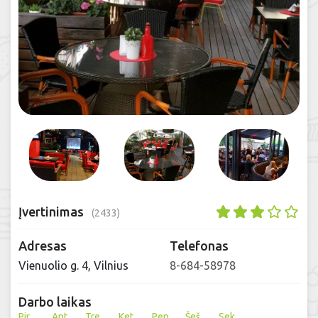
Įvertinimas
(2433)
Adresas
Telefonas
Vienuolio g. 4, Vilnius
8-684-58978
Darbo laikas
Pir
Ant
Tre
Ket
Pen
Šeš
Sek