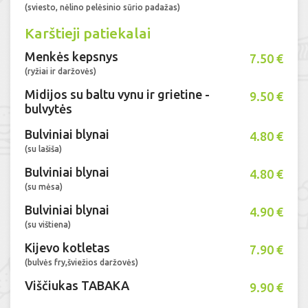
(sviesto, nėlino pelėsinio sūrio padažas)
Karštieji patiekalai
Menkės kepsnys
7.50 €
(ryžiai ir daržovės)
Midijos su baltu vynu ir grietine -
9.50 €
bulvytės
Bulviniai blynai
4.80 €
(su lašiša)
Bulviniai blynai
4.80 €
(su mėsa)
Bulviniai blynai
4.90 €
(su vištiena)
Kijevo kotletas
7.90 €
(bulvės fry,šviežios daržovės)
Viščiukas TABAKA
9.90 €