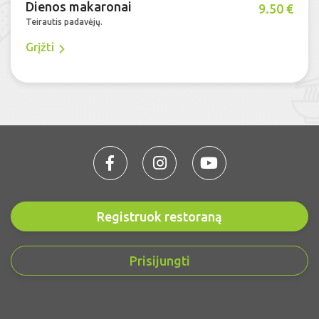
Dienos makaronai
9.50 €
Teirautis padavėjų.
Grįžti
Registruok restoraną
Prisijungti