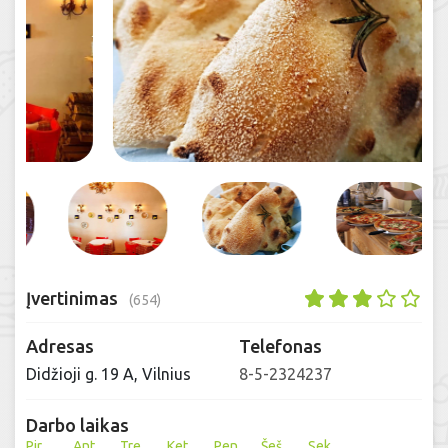
Įvertinimas
(654)
Adresas
Telefonas
Didžioji g. 19 A, Vilnius
8-5-2324237
Darbo laikas
Pir
Ant
Tre
Ket
Pen
Šeš
Sek