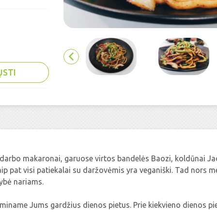
ŲSTI
ų darbo makaronai, garuose virtos bandelės Baozi, koldūnai Jao
ip pat visi patiekalai su daržovėmis yra veganiški. Tad nors men
lybė nariams.
aminame Jums gardžius dienos pietus. Prie kiekvieno dienos pi