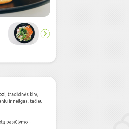
zi, tradicinės kinų
iu ir neilgas, tačiau
etų pasiūlymo -