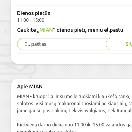
Dienos pietūs
11:00 - 15:00
Gaukite „
MIAN
“ dienos pietų meniu el.paštu
SI
Apie MIAN
MIAN - kruopščiai ir su meile ruošiami kinų šefo rank
salotos. Visi mūsų makaronai ruošiami be kiaušinių, ta
jame gausu pasirinkimų tiek visavalgiams, tiek #auga
Kiekvieną darbo dieną nuo 11:00 iki 15:00 valandos g
nemokama sriuba ir salotos.