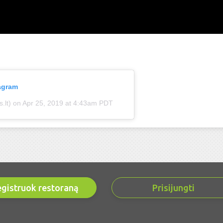
tagram
.lt)
on Apr 25, 2019 at 4:43am PDT
gistruok restoraną
Prisijungti