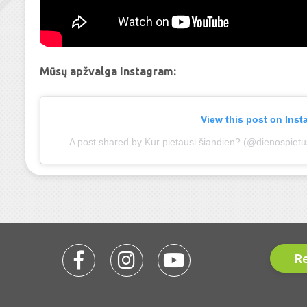
Mūsų apžvalga Instagram:
View this post on Ins
A post shared by Kur pietausi šiandien? (@dienospietus
Re