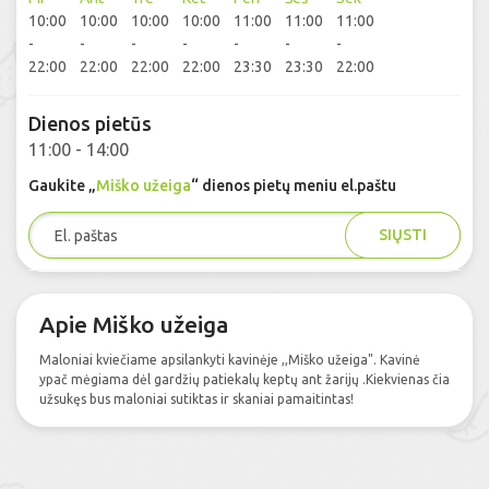
10:00
10:00
10:00
10:00
11:00
11:00
11:00
-
-
-
-
-
-
-
22:00
22:00
22:00
22:00
23:30
23:30
22:00
Dienos pietūs
11:00 - 14:00
Gaukite „
Miško užeiga
“ dienos pietų meniu el.paštu
SIŲSTI
Apie Miško užeiga
Maloniai kviečiame apsilankyti kavinėje ,,Miško užeiga". Kavinė
ypač mėgiama dėl gardžių patiekalų keptų ant žarijų .Kiekvienas čia
užsukęs bus maloniai sutiktas ir skaniai pamaitintas!