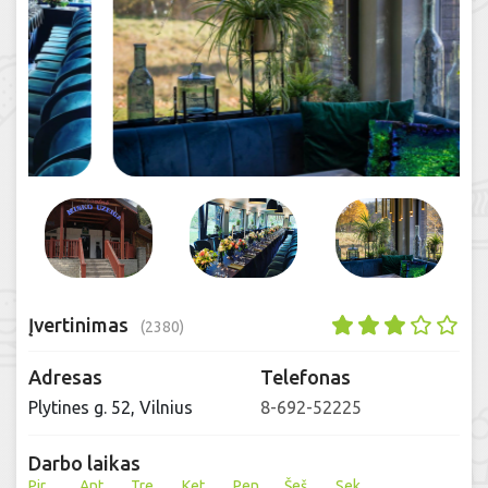
Įvertinimas
(2380)
Adresas
Telefonas
Plytines g. 52, Vilnius
8-692-52225
Darbo laikas
Pir
Ant
Tre
Ket
Pen
Šeš
Sek