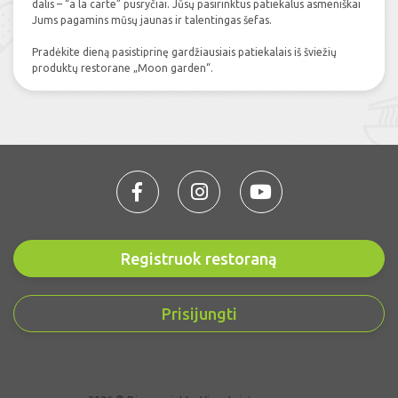
dalis – “a la carte” pusryčiai. Jūsų pasirinktus patiekalus asmeniškai
Jums pagamins mūsų jaunas ir talentingas šefas.
Pradėkite dieną pasistiprinę gardžiausiais patiekalais iš šviežių
produktų restorane „Moon garden“.
Registruok restoraną
Prisijungti