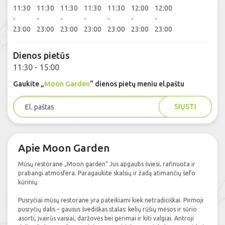
11:30
11:30
11:30
11:30
11:30
12:00
12:00
-
-
-
-
-
-
-
23:00
23:00
23:00
23:00
23:00
23:00
23:00
Dienos pietūs
11:30 - 15:00
Gaukite „
Moon Garden
“ dienos pietų meniu el.paštu
SIŲSTI
Apie Moon Garden
Mūsų restorane „Moon garden“ Jus apgaubs šviesi, rafinuota ir
prabangi atmosfera. Paragaukite skalsių ir žadą atimančių šefo
kūrinių.
Pusryčiai mūsų restorane yra pateikiami kiek netradiciškai. Pirmoji
pusryčių dalis – gausus švediškas stalas: kelių rūšių mėsos ir sūrio
asorti, įvairūs vaisiai, daržovės bei gėrimai ir kiti valgiai. Antroji