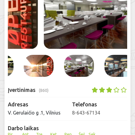
Įvertinimas
(860)
Adresas
Telefonas
V. Gerulaičio g .1, Vilnius
8-643-67134
Darbo laikas
Pir
Ant
Tre
Ket
Pen
Šeš
Sek