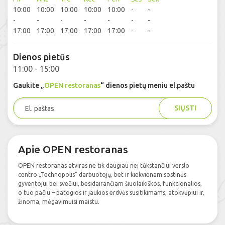
10:00
10:00
10:00
10:00
10:00
-
-
-
-
-
-
-
-
-
17:00
17:00
17:00
17:00
17:00
-
-
Dienos pietūs
11:00 - 15:00
Gaukite „
OPEN restoranas
“ dienos pietų meniu el.paštu
SIŲSTI
Apie OPEN restoranas
OPEN restoranas atviras ne tik daugiau nei tūkstančiui verslo
centro „Technopolis“ darbuotojų, bet ir kiekvienam sostinės
gyventojui bei svečiui, besidairančiam šiuolaikiškos, funkcionalios,
o tuo pačiu – patogios ir jaukios erdvės susitikimams, atokvėpiui ir,
žinoma, mėgavimuisi maistu.