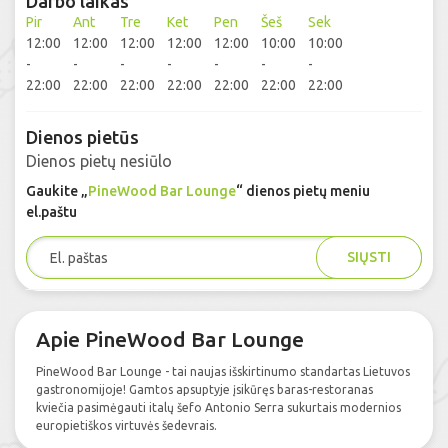
Darbo laikas
Pir
Ant
Tre
Ket
Pen
Šeš
Sek
12:00
12:00
12:00
12:00
12:00
10:00
10:00
-
-
-
-
-
-
-
22:00
22:00
22:00
22:00
22:00
22:00
22:00
Dienos pietūs
Dienos pietų nesiūlo
Gaukite „
PineWood Bar Lounge
“ dienos pietų meniu
el.paštu
SIŲSTI
Apie PineWood Bar Lounge
PineWood Bar Lounge - tai naujas išskirtinumo standartas Lietuvos
gastronomijoje! Gamtos apsuptyje įsikūręs baras-restoranas
kviečia pasimėgauti italų šefo Antonio Serra sukurtais modernios
europietiškos virtuvės šedevrais.