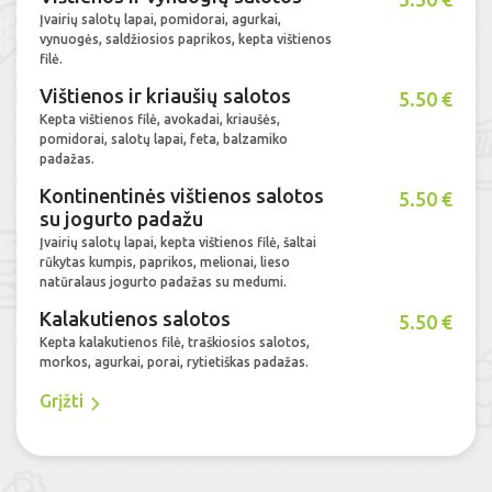
Įvairių salotų lapai, pomidorai, agurkai,
vynuogės, saldžiosios paprikos, kepta vištienos
filė.
Vištienos ir kriaušių salotos
5.50 €
Kepta vištienos filė, avokadai, kriaušės,
pomidorai, salotų lapai, feta, balzamiko
padažas.
Kontinentinės vištienos salotos
5.50 €
su jogurto padažu
Įvairių salotų lapai, kepta vištienos filė, šaltai
rūkytas kumpis, paprikos, melionai, lieso
natūralaus jogurto padažas su medumi.
Kalakutienos salotos
5.50 €
Kepta kalakutienos filė, traškiosios salotos,
morkos, agurkai, porai, rytietiškas padažas.
Grįžti