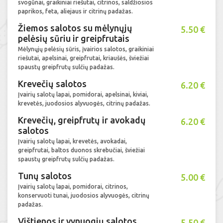
svogūnai, graikiniai riešutai, citrinos, saldžiosios
paprikos, feta, aliejaus ir citrinų padažas.
Žiemos salotos su mėlynųjų
5.50 €
pelėsių sūriu ir greipfrutais
Mėlynųjų pelėsių sūris, įvairios salotos, graikiniai
riešutai, apelsinai, greipfrutai, kriaušės, šviežiai
spaustų greipfrutų sulčių padažas.
Krevečių salotos
6.20 €
Įvairių salotų lapai, pomidorai, apelsinai, kiviai,
krevetės, juodosios alyvuogės, citrinų padažas.
Krevečių, greipfrutų ir avokadų
6.20 €
salotos
Įvairių salotų lapai, krevetės, avokadai,
greipfrutai, baltos duonos skrebučiai, šviežiai
spaustų greipfrutų sulčių padažas.
Tunų salotos
5.00 €
Įvairių salotų lapai, pomidorai, citrinos,
konservuoti tunai, juodosios alyvuogės, citrinų
padažas.
Vištienos ir vynuogių salotos
5.50 €