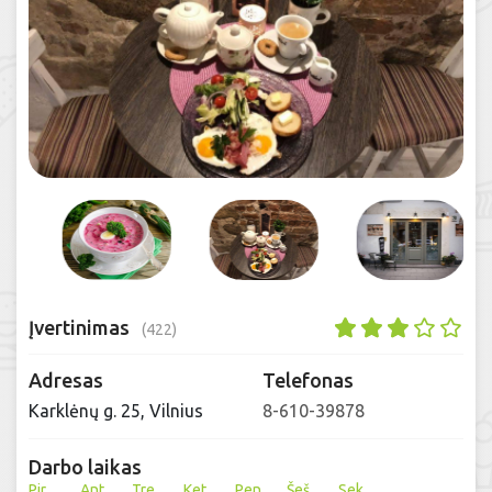
Įvertinimas
(422)
Adresas
Telefonas
Karklėnų g. 25, Vilnius
8-610-39878
Darbo laikas
Pir
Ant
Tre
Ket
Pen
Šeš
Sek