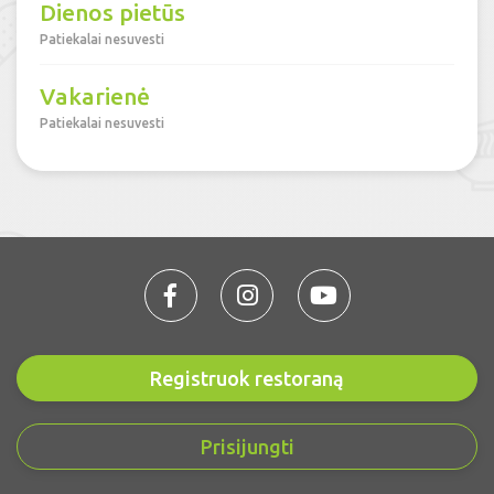
Dienos pietūs
Patiekalai nesuvesti
Vakarienė
Patiekalai nesuvesti
Registruok restoraną
Prisijungti