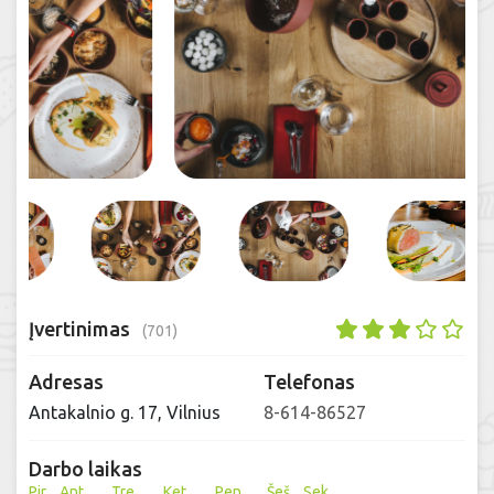
Įvertinimas
(701)
Adresas
Telefonas
Antakalnio g. 17, Vilnius
8-614-86527
Darbo laikas
Pir
Ant
Tre
Ket
Pen
Šeš
Sek