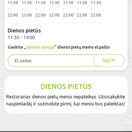
11:30
11:30
11:30
11:30
11:30
11:30
11:30
-
-
-
-
-
-
-
22:00
22:00
22:00
22:00
22:00
22:00
22:00
Dienos pietūs
11:30 - 14:00
Gaukite „
Salotės užeiga
“ dienos pietų meniu el.paštu
SIŲSTI
DIENOS PIETŪS
Restoranas dienos pietų meniu nepateikęs. Užsisakykite
naujienlaiškį ir sužinokite pirmi, kai meniu bus pateiktas!