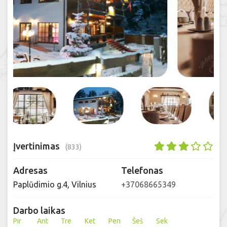
Įvertinimas
(833)
Adresas
Telefonas
Paplūdimio g.4, Vilnius
+37068665349
Darbo laikas
Pir
Ant
Tre
Ket
Pen
Šeš
Sek