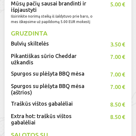
Mūsų pačių sausai brandinti ir
5.00 €
išpjaustyti
Išsirinkite norimą steiką iš šaldytuvo prie baro, o
mes iškepsime už papildomą 5.00 EUR mokestį
GRUZDINTA
Bulvių skiltelės
3.50 €
Pikantiškas sūrio Cheddar
7.00 €
užkandis
Spurgos su plėšyta BBQ mėsa
7.00 €
Spurgos su plėšyta BBQ mėsa
7.00 €
(aštrios)
Traškūs vištos gabalėliai
8.50 €
Extra hot: traškūs vištos
8.50 €
gabalėliai
SALOTOS SU