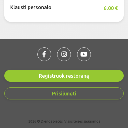
Klausti personalo
6.00 €
Registruok restoraną
Prisijungti
2026 © Dienos pietūs. Visos teisės saugomos