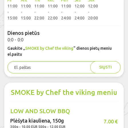
Pir
Ant
Tre
Ket
Pen
Šeš
Sek
11:00
11:00
11:00
11:00
11:00
12:00
12:00
-
-
-
-
-
-
-
15:00
15:00
22:00
22:00
24:00
24:00
20:00
Dienos pietūs
0:0 - 0:0
Gaukite „
SMOKE by Chef the viking
“ dienos pietų meniu
el.paštu
SIŲSTI
SMOKE by Chef the viking meniu
LOW AND SLOW BBQ
Plėšyta kiauliena, 150g
7.00 €
300g - 10.00 EUR 500g - 12.00 EUR