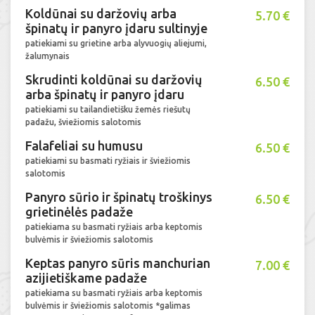
Koldūnai su daržovių arba
5.70 €
špinatų ir panyro įdaru sultinyje
patiekiami su grietine arba alyvuogių aliejumi,
žalumynais
Skrudinti koldūnai su daržovių
6.50 €
arba špinatų ir panyro įdaru
patiekiami su tailandietišku žemės riešutų
padažu, šviežiomis salotomis
Falafeliai su humusu
6.50 €
patiekiami su basmati ryžiais ir šviežiomis
salotomis
Panyro sūrio ir špinatų troškinys
6.50 €
grietinėlės padaže
patiekiama su basmati ryžiais arba keptomis
bulvėmis ir šviežiomis salotomis
Keptas panyro sūris manchurian
7.00 €
azijietiškame padaže
patiekiama su basmati ryžiais arba keptomis
bulvėmis ir šviežiomis salotomis *galimas