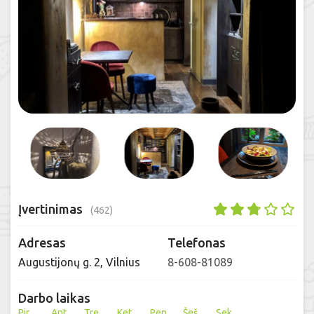
Įvertinimas
(462)
Adresas
Telefonas
Augustijonų g. 2, Vilnius
8-608-81089
Darbo laikas
Pir
Ant
Tre
Ket
Pen
Šeš
Sek