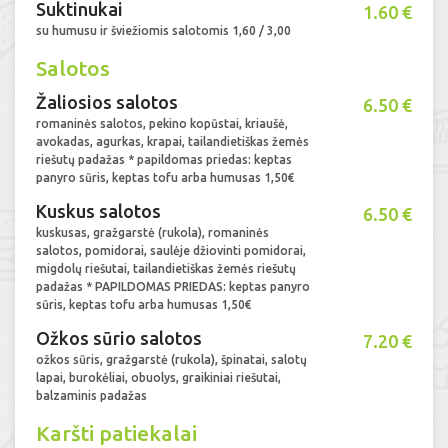
Suktinukai
1.60 €
su humusu ir šviežiomis salotomis 1,60 / 3,00
Salotos
Žaliosios salotos
6.50 €
romaninės salotos, pekino kopūstai, kriaušė,
avokadas, agurkas, krapai, tailandietiškas žemės
riešutų padažas * papildomas priedas: keptas
panyro sūris, keptas tofu arba humusas 1,50€
Kuskus salotos
6.50 €
kuskusas, gražgarstė (rukola), romaninės
salotos, pomidorai, saulėje džiovinti pomidorai,
migdolų riešutai, tailandietiškas žemės riešutų
padažas * PAPILDOMAS PRIEDAS: keptas panyro
sūris, keptas tofu arba humusas 1,50€
Ožkos sūrio salotos
7.20 €
ožkos sūris, gražgarstė (rukola), špinatai, salotų
lapai, burokėliai, obuolys, graikiniai riešutai,
balzaminis padažas
Karšti patiekalai