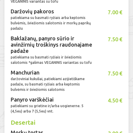
VEGANINIS variantas su tofu
Daržovių pakoros
7.00 €
patiekiama su basmati ryžiais arba keptomis
bulvėmis, šviežiomis salotomis ir morkų paprikų
padažu
Baklažanų, panyro sūrio ir
7.50 €
avinžirnių troškinys raudonajame
padaže
patiekiama su basmati ryžiais ir šviežiomis
salotomis *galimas VEGANINIS variantas su tofu
Manchurian
7.50 €
daržoviniai kukuliai, patiekiami azijietiškame
padaže, su basmati ryžiais arba keptomis
bulvėmis ir šviežiomis salotomis
Panyro varškėčiai
4.50 €
patiekiami su grietine ir/arba uogienerne. 5
(4,5eu) arba 7 (5,5eu) vnt.
Desertai
Morkų tortas