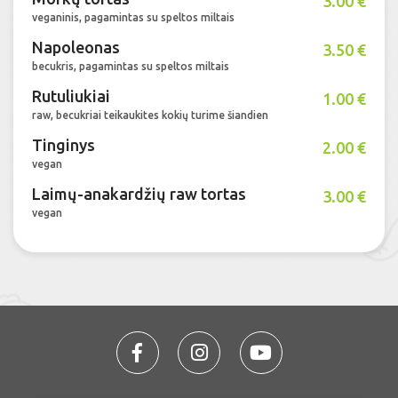
3.00 €
veganinis, pagamintas su speltos miltais
Napoleonas
3.50 €
becukris, pagamintas su speltos miltais
Rutuliukiai
1.00 €
raw, becukriai teikaukites kokių turime šiandien
Tinginys
2.00 €
vegan
Laimų-anakardžių raw tortas
3.00 €
vegan