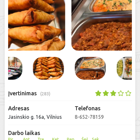
Įvertinimas
(283)
Adresas
Telefonas
Jasinskio g. 16a, Vilnius
8-652-78159
Darbo laikas
Pir
Ant
Tre
Ket
Pen
Šeš
Sek