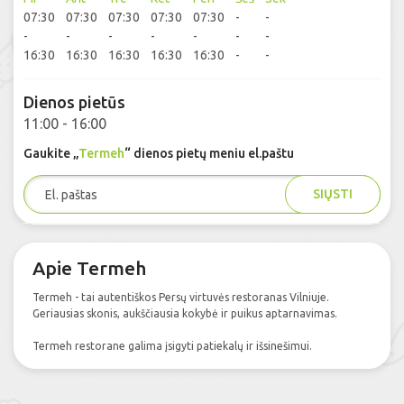
07:30
07:30
07:30
07:30
07:30
-
-
-
-
-
-
-
-
-
16:30
16:30
16:30
16:30
16:30
-
-
Dienos pietūs
11:00 - 16:00
Gaukite „
Termeh
“ dienos pietų meniu el.paštu
SIŲSTI
Apie Termeh
Termeh - tai autentiškos Persų virtuvės restoranas Vilniuje.
Geriausias skonis, aukščiausia kokybė ir puikus aptarnavimas.
Termeh restorane galima įsigyti patiekalų ir išsinešimui.