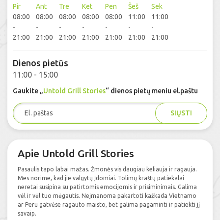
Pir
Ant
Tre
Ket
Pen
Šeš
Sek
08:00
08:00
08:00
08:00
08:00
11:00
11:00
-
-
-
-
-
-
-
21:00
21:00
21:00
21:00
21:00
21:00
21:00
Dienos pietūs
11:00 - 15:00
Gaukite „
Untold Grill Stories
“ dienos pietų meniu el.paštu
SIŲSTI
Apie Untold Grill Stories
Pasaulis tapo labai mažas. Žmonės vis daugiau keliauja ir ragauja.
Mes norime, kad jie valgytų įdomiai. Tolimų kraštų patiekalai
neretai susipina su patirtomis emocijomis ir prisiminimais. Galima
vėl ir vėl tuo mėgautis. Neįmanoma pakartoti kažkada Vietnamo
ar Peru gatvėse ragauto maisto, bet galima pagaminti ir patiekti jį
savaip.