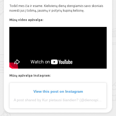
Todėl mes čia ir esame. Kiekvieną dieną stengiamės savo skoniais
nuvesti jus į tolimą, jausmų ir potyrių kupiną kelionę.
Mūsų video apžvalga:
Mūsų apžvalga Instagram:
View this post on Instagram
A post shared by Kur pietausi šiandien? (@dienospietus.lt)
on 