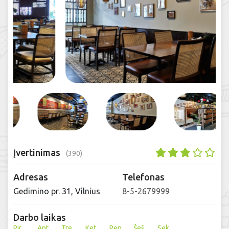
Įvertinimas
(390)
Adresas
Telefonas
Gedimino pr. 31, Vilnius
8-5-2679999
Darbo laikas
Pir
Ant
Tre
Ket
Pen
Šeš
Sek