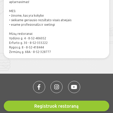
aptarnavimas!
MES:
• žinome, kas yra kokybė
• siekiame geriausio rezultato visais atvejais
• esame profesionalūs ir svetingi
Mūsų restoranai:
Vydūno g. 4 - 8-52-406052
Erfurto g. 30 - 8-52-333222
Rygos g. 8 - 8-52-418444
Žirmūnų g. 68A - 8-52-328777
Registruok restoraną