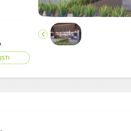
u
ŲSTI