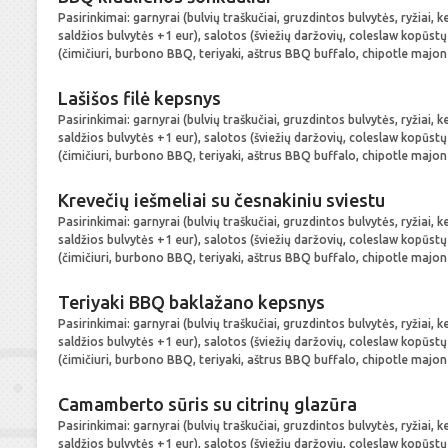
Pasirinkimai: garnyrai (bulvių traškučiai, gruzdintos bulvytės, ryžiai, 
saldžios bulvytės +1 eur), salotos (šviežių daržovių, coleslaw kopūst
(čimičiuri, burbono BBQ, teriyaki, aštrus BBQ buffalo, chipotle majon
Lašišos filė kepsnys
Pasirinkimai: garnyrai (bulvių traškučiai, gruzdintos bulvytės, ryžiai, 
saldžios bulvytės +1 eur), salotos (šviežių daržovių, coleslaw kopūst
(čimičiuri, burbono BBQ, teriyaki, aštrus BBQ buffalo, chipotle majon
Krevečių iešmeliai su česnakiniu sviestu
Pasirinkimai: garnyrai (bulvių traškučiai, gruzdintos bulvytės, ryžiai, 
saldžios bulvytės +1 eur), salotos (šviežių daržovių, coleslaw kopūst
(čimičiuri, burbono BBQ, teriyaki, aštrus BBQ buffalo, chipotle majon
Teriyaki BBQ baklažano kepsnys
Pasirinkimai: garnyrai (bulvių traškučiai, gruzdintos bulvytės, ryžiai, 
saldžios bulvytės +1 eur), salotos (šviežių daržovių, coleslaw kopūst
(čimičiuri, burbono BBQ, teriyaki, aštrus BBQ buffalo, chipotle majon
Camamberto sūris su citrinų glazūra
Pasirinkimai: garnyrai (bulvių traškučiai, gruzdintos bulvytės, ryžiai, 
saldžios bulvytės +1 eur), salotos (šviežių daržovių, coleslaw kopūst