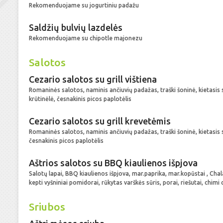
Rekomenduojame su jogurtiniu padažu
Saldžių bulvių lazdelės
Rekomenduojame su chipotle majonezu
Salotos
Cezario salotos su grill vištiena
Romaninės salotos, naminis ančiuvių padažas, traški šoninė, kietasis s
krūtinėlė, česnakinis picos paplotėlis
Cezario salotos su grill krevetėmis
Romaninės salotos, naminis ančiuvių padažas, traški šoninė, kietasis s
česnakinis picos paplotėlis
Aštrios salotos su BBQ kiaulienos išpjova
Salotų lapai, BBQ kiaulienos išpjova, mar.paprika, mar.kopūstai , Cha
kepti vyšniniai pomidorai, rūkytas varškės sūris, porai, riešutai, chimi
Sriubos