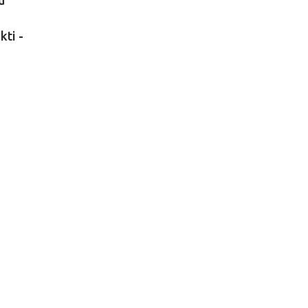
u
kti -