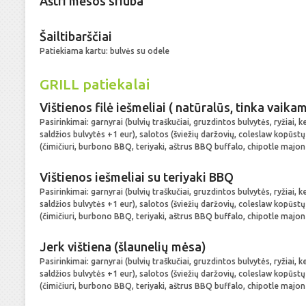
Aštri mėsos sriuba
Šailtibarščiai
Patiekiama kartu: bulvės su odele
GRILL patiekalai
Vištienos filė iešmeliai ( natūralūs, tinka vaika
Pasirinkimai: garnyrai (bulvių traškučiai, gruzdintos bulvytės, ryžiai, 
saldžios bulvytės +1 eur), salotos (šviežių daržovių, coleslaw kopūst
(čimičiuri, burbono BBQ, teriyaki, aštrus BBQ buffalo, chipotle majon
Vištienos iešmeliai su teriyaki BBQ
Pasirinkimai: garnyrai (bulvių traškučiai, gruzdintos bulvytės, ryžiai, 
saldžios bulvytės +1 eur), salotos (šviežių daržovių, coleslaw kopūst
(čimičiuri, burbono BBQ, teriyaki, aštrus BBQ buffalo, chipotle majon
Jerk vištiena (šlaunelių mėsa)
Pasirinkimai: garnyrai (bulvių traškučiai, gruzdintos bulvytės, ryžiai, 
saldžios bulvytės +1 eur), salotos (šviežių daržovių, coleslaw kopūst
(čimičiuri, burbono BBQ, teriyaki, aštrus BBQ buffalo, chipotle majon