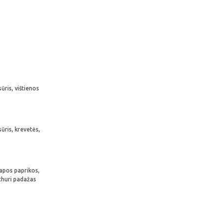
ūris, vištienos
ūris, krevetės,
lapos paprikos,
 churi padažas