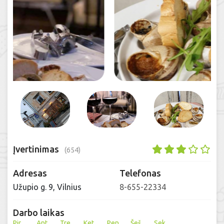
Įvertinimas
(654)
Adresas
Telefonas
Užupio g. 9, Vilnius
8-655-22334
Darbo laikas
Pir
Ant
Tre
Ket
Pen
Šeš
Sek