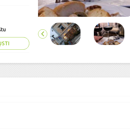
štu
ŲSTI