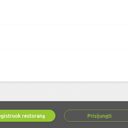
gistruok restoraną
Prisijungti