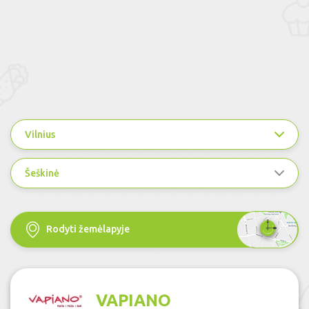
Vilnius
Šeškinė
Rodyti žemėlapyje
VAPIANO